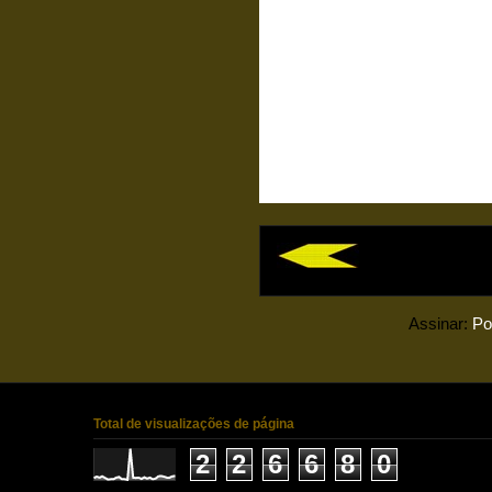
Assinar:
Po
Total de visualizações de página
2
2
6
6
8
0