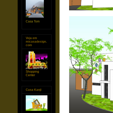
Casa Tom
Veja em
micasadesign.
com
Shopping
Center
Casa Kanji