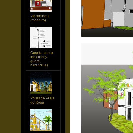
Mezanino 1
(madeira)
Guarda-corpo
inox (body
guard,
barandilla)
Pousada Praia
do Rosa