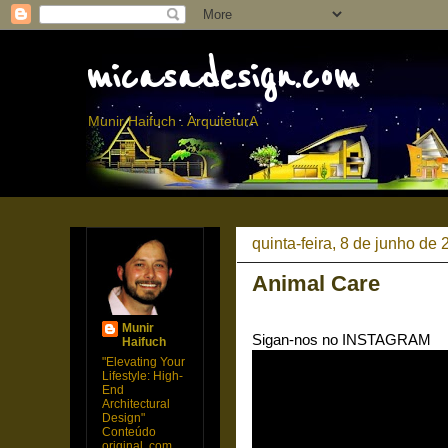
micasadesign.com
Munir Haifuch . ArquiteturA
quinta-feira, 8 de junho de
Animal Care
Munir
Sigan-nos no INSTAGRAM
Haifuch
"Elevating Your
Lifestyle: High-
End
Architectural
Design"
Conteúdo
original, com