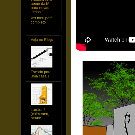
apoio da IA
para novas
ideias."
Ver meu perfil
completo
Veja no Blog:
Escada para
uma casa 1
Lareira 2
(chimenea,
hearth)