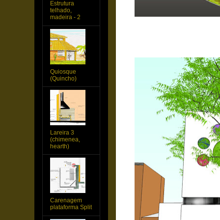
Estrutura
telhado,
madeira - 2
Quiosque
(Quincho)
Lareira 3
(chimenea,
hearth)
Carenagem
plataforma Split