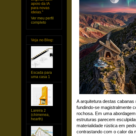
apoio da IA
para novas
ideias."
Ver meu perfil
completo
Veja no Blog:
Escada para
uma casa 1
A arquitetura destas cabanas r
fundindo-se magistralmente c
Lareira 2
rochosa. Em uma abordagem q
(chimenea,
hearth)
estruturas parecem esculpidas
materialidade rústica em pedr
contrastando com o calor da 