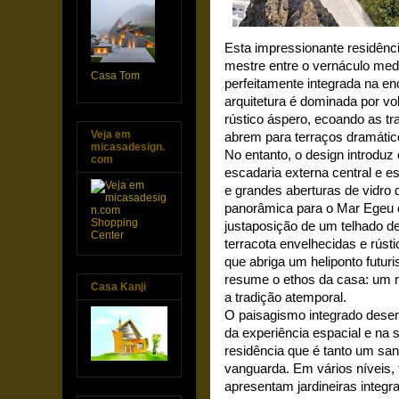
Esta impressionante residên
mestre entre o vernáculo med
Casa Tom
perfeitamente integrada na e
arquitetura é dominada por 
rústico áspero, ecoando as tr
Veja em
abrem para terraços dramátic
micasadesign.
No entanto, o design introd
com
escadaria externa central e es
e grandes aberturas de vidro d
panorâmica para o Mar Egeu em
Shopping
justaposição de um telhado d
Center
terracota envelhecidas e rús
que abriga um heliponto futur
resume o ethos da casa: um r
Casa Kanji
a tradição atemporal.
O paisagismo integrado dese
da experiência espacial e na 
residência que é tanto um sa
vanguarda. Em vários níveis,
apresentam jardineiras integr