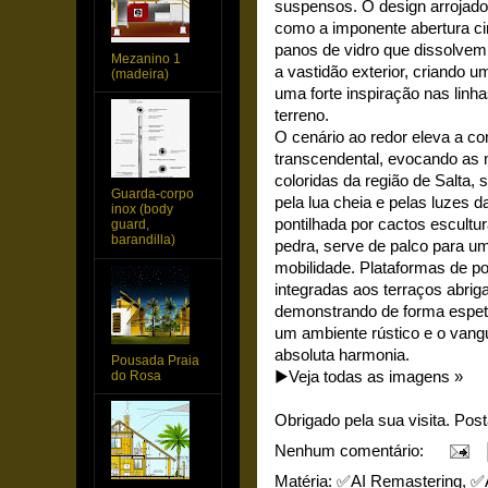
suspensos. O design arrojad
como a imponente abertura ci
panos de vidro que dissolvem 
Mezanino 1
a vastidão exterior, criando 
(madeira)
uma forte inspiração nas linh
terreno.
O cenário ao redor eleva a 
transcendental, evocando as
coloridas da região de Salta,
Guarda-corpo
pela lua cheia e pelas luzes 
inox (body
pontilhada por cactos escultu
guard,
barandilla)
pedra, serve de palco para um
mobilidade. Plataformas de p
integradas aos terraços abr
demonstrando de forma espeta
um ambiente rústico e o vang
absoluta harmonia.
Pousada Praia
do Rosa
▶️Veja todas as imagens »
Obrigado pela sua visita. Pos
Nenhum comentário:
Matéria:
✅AI Remastering
,
✅A