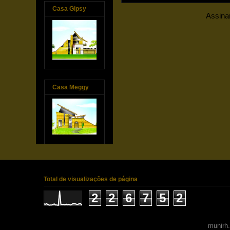
Casa Gipsy
Assina
Casa Meggy
Total de visualizações de página
2
2
6
7
5
2
munirh.