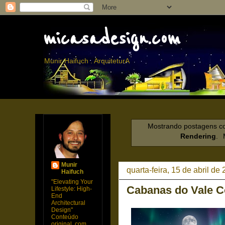
micasadesign.com
Munir Haifuch . ArquiteturA
Mostrando postagens 
Rendering
.
Munir
quarta-feira, 15 de abril de
Haifuch
"Elevating Your
Cabanas do Vale C
Lifestyle: High-
End
Architectural
Design"
Conteúdo
original, com