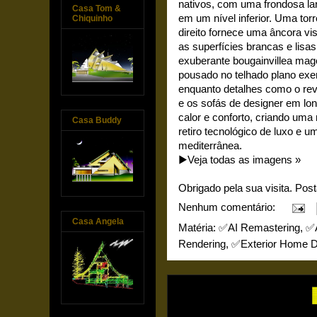
nativos, com uma frondosa lar
Casa Tom &
em um nível inferior. Uma torr
Chiquinho
direito fornece uma âncora vi
as superfícies brancas e lisa
exuberante bougainvillea ma
pousado no telhado plano exem
enquanto detalhes como o re
e os sofás de designer em l
calor e conforto, criando um
Casa Buddy
retiro tecnológico de luxo e u
mediterrânea.
▶️Veja todas as imagens »
Obrigado pela sua visita. Pos
Nenhum comentário:
Casa Angela
Matéria:
✅AI Remastering
,
✅A
Rendering
,
✅Exterior Home D