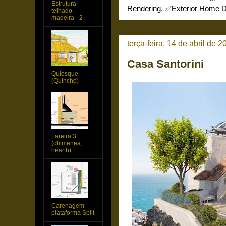
Estrutura
Rendering
,
✅Exterior Home D
telhado,
madeira - 2
terça-feira, 14 de abril de 2
Casa Santorini
Quiosque
(Quincho)
Lareira 3
(chimenea,
hearth)
Carenagem
plataforma Split