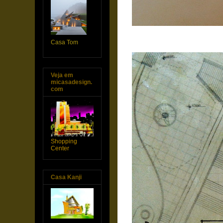
Casa Tom
Veja em
micasadesign.
com
Shopping
Center
Casa Kanji