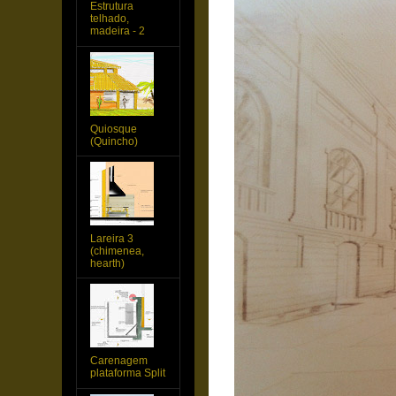
Estrutura
telhado,
madeira - 2
Quiosque
(Quincho)
Lareira 3
(chimenea,
hearth)
Carenagem
plataforma Split