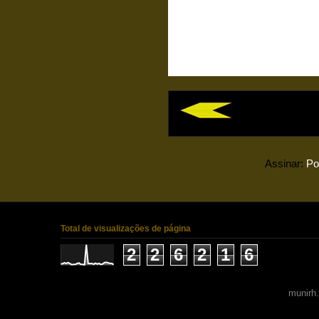
Assinar:
Po
Total de visualizações de página
2
2
6
2
1
6
munirh.