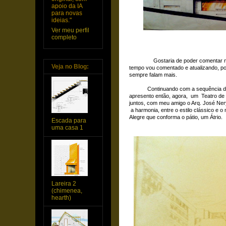
apoio da IA
para novas
ideias."
Ver meu perfil
completo
Gostaria de poder comentar 
Veja no Blog:
tempo vou comentado e atualizando, po
sempre falam mais.
Continuando com a sequência de trab
apresento então, agora, um Teatro de
juntos, com meu amigo o Arq. José Ne
a harmonia, entre o estilo clássico e o
Alegre que conforma o pátio, um Átrio.
Escada para
uma casa 1
Lareira 2
(chimenea,
hearth)