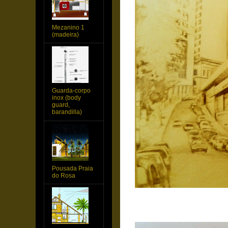
Mezanino 1
(madeira)
Guarda-corpo
inox (body
guard,
barandilla)
Pousada Praia
do Rosa