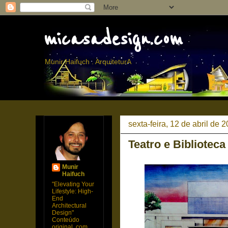
micasadesign.com
Munir Haifuch . ArquiteturA
sexta-feira, 12 de abril de 
Teatro e Biblioteca
Munir
Haifuch
"Elevating Your
Lifestyle: High-
End
Architectural
Design"
Conteúdo
original, com