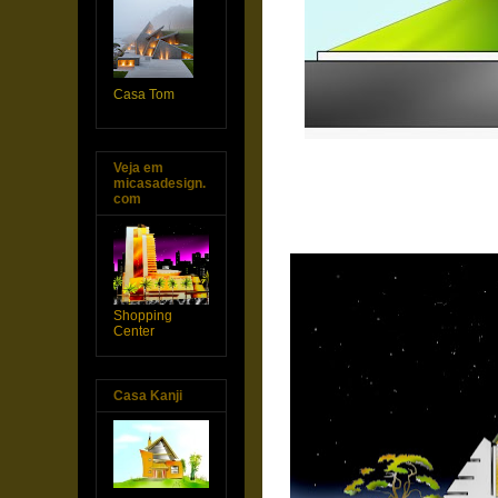
Casa Tom
Veja em
micasadesign.
com
Shopping
Center
Casa Kanji