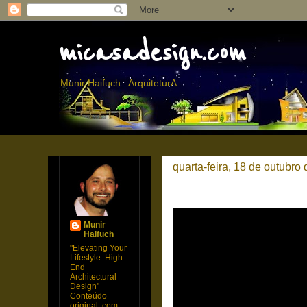
micasadesign.com
Munir Haifuch . ArquiteturA
quarta-feira, 18 de outubro
Munir
Haifuch
"Elevating Your
Lifestyle: High-
End
Architectural
Design"
Conteúdo
original, com