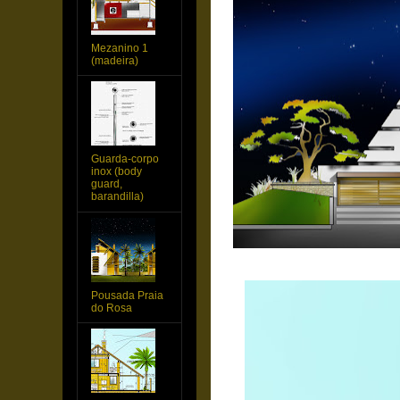
Mezanino 1
(madeira)
Guarda-corpo
inox (body
guard,
barandilla)
Pousada Praia
do Rosa