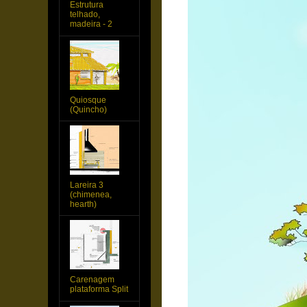
Estrutura
telhado,
madeira - 2
Quiosque
(Quincho)
Lareira 3
(chimenea,
hearth)
Carenagem
plataforma Split