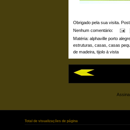
Obrigado pela sua visita. Pos
Nenhum comentário:
Matéria:
alphaville porto alegr
estruturas
,
casas
,
casas peq
de madeira
,
tijolo à vista
Assina
Total de visualizações de página