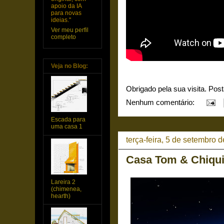
apoio da IA
para novas
ideias."
Ver meu perfil
completo
Veja no Blog:
Obrigado pela sua visita. Pos
Nenhum comentário:
Escada para
uma casa 1
terça-feira, 5 de setembro 
Casa Tom & Chiqu
Lareira 2
(chimenea,
hearth)