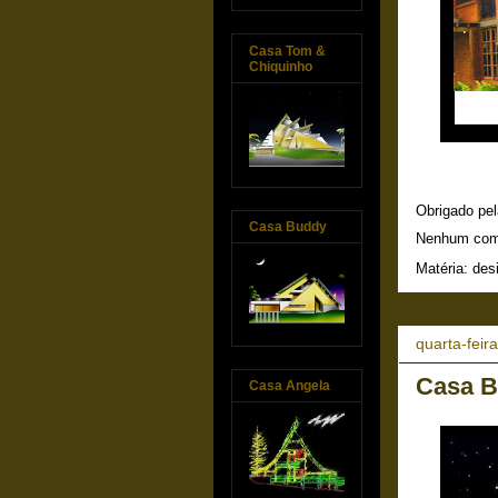
Casa Tom &
Chiquinho
Obrigado pel
Casa Buddy
Nenhum com
Matéria:
des
quarta-feir
Casa 
Casa Angela