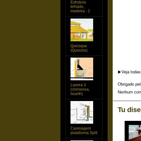
Estrutura
telhado,
madeira - 2
Quiosque
(Quincho)
▶️Veja toda
Obrigado pel
Lareira 3
(chimenea,
Nenhum com
hearth)
Tu dise
Carenagem
plataforma Split