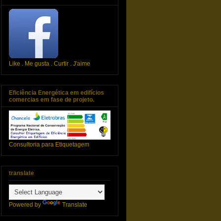
Like . Me gusta . Curtir . J'aime
Eficiência Energética em edifícios
comercias em fase de projeto.
Consultoria para Etiquetagem
translate
Powered by
Translate