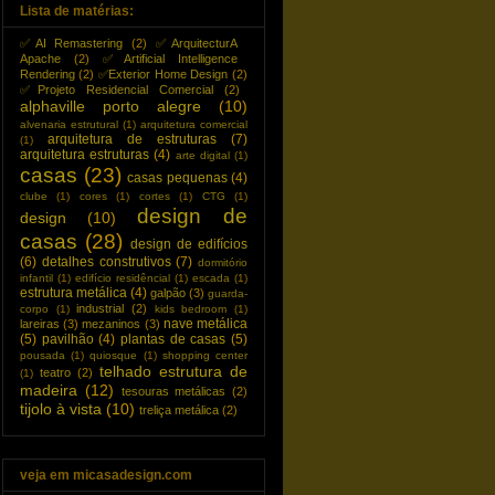
Lista de matérias:
✅AI Remastering
(2)
✅ArquitecturA
Apache
(2)
✅️Artificial Intelligence
Rendering
(2)
✅Exterior Home Design
(2)
✅Projeto Residencial Comercial
(2)
alphaville porto alegre
(10)
alvenaria estrutural
(1)
arquitetura comercial
arquitetura de estruturas
(7)
(1)
arquitetura estruturas
(4)
arte digital
(1)
casas
(23)
casas pequenas
(4)
clube
(1)
cores
(1)
cortes
(1)
CTG
(1)
design de
design
(10)
casas
(28)
design de edifícios
(6)
detalhes construtivos
(7)
dormitório
infantil
(1)
edifício residêncial
(1)
escada
(1)
estrutura metálica
(4)
galpão
(3)
guarda-
industrial
(2)
corpo
(1)
kids bedroom
(1)
nave metálica
lareiras
(3)
mezaninos
(3)
(5)
pavilhão
(4)
plantas de casas
(5)
pousada
(1)
quiosque
(1)
shopping center
telhado estrutura de
teatro
(2)
(1)
madeira
(12)
tesouras metálicas
(2)
tijolo à vista
(10)
treliça metálica
(2)
veja em micasadesign.com