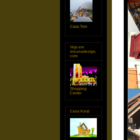
Casa Tom
Veja em
micasadesign.
com
Shopping
Center
Casa Kanji