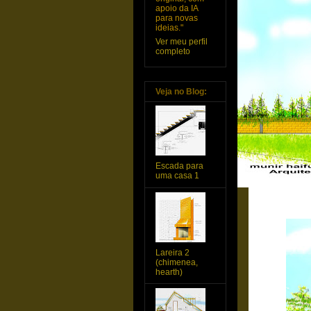
apoio da IA
para novas
ideias."
Ver meu perfil
completo
Veja no Blog:
Escada para
uma casa 1
Lareira 2
(chimenea,
hearth)