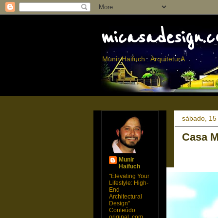
micasadesign.c
Munir Haifuch . ArquiteturA
sábado, 15
Casa 
Munir
Haifuch
"Elevating Your
Lifestyle: High-
End
Architectural
Design"
Conteúdo
original, com