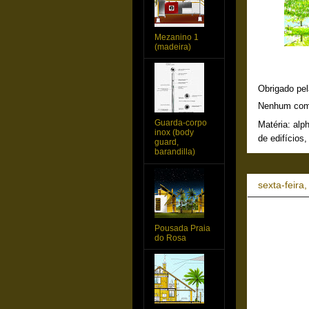
Mezanino 1
(madeira)
Obrigado pel
Nenhum com
Guarda-corpo
Matéria:
alph
inox (body
de edifícios
guard,
barandilla)
sexta-feira
Pousada Praia
do Rosa