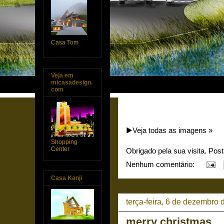
Casa Tom
Veja em
micasadesign.
com
▶️Veja todas as imagens »
Shopping
Center
Obrigado pela sua visita. Pos
Nenhum comentário:
Casa Kanji
terça-feira, 6 de dezembro
merry christmas