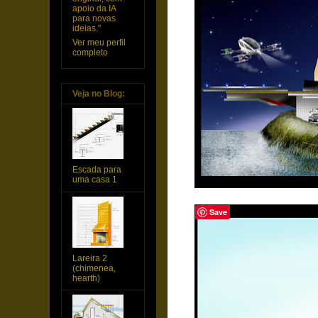
apoio da IA
para novas
ideias."
Ver meu perfil
completo
Veja no Blog:
Escada para
uma casa 1
Save
Lareira 2
(chimenea,
hearth)