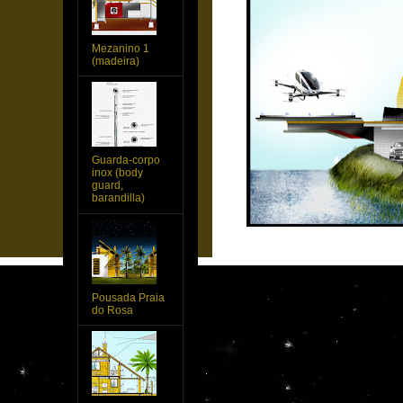
Mezanino 1
(madeira)
Guarda-corpo
inox (body
guard,
barandilla)
Pousada Praia
do Rosa