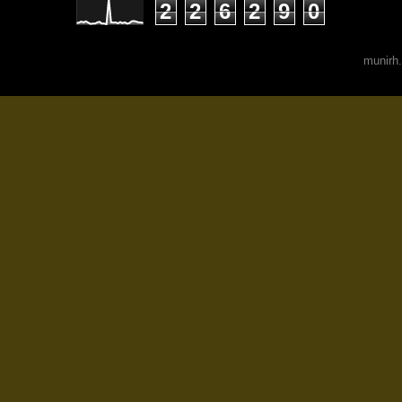
2
2
6
2
9
0
munirh.