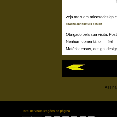
veja mais em micasadesign.
apache achitecture design
Obrigado pela sua visita. Pos
Nenhum comentário:
Matéria:
casas
,
design
,
desig
Assina
Total de visualizações de página