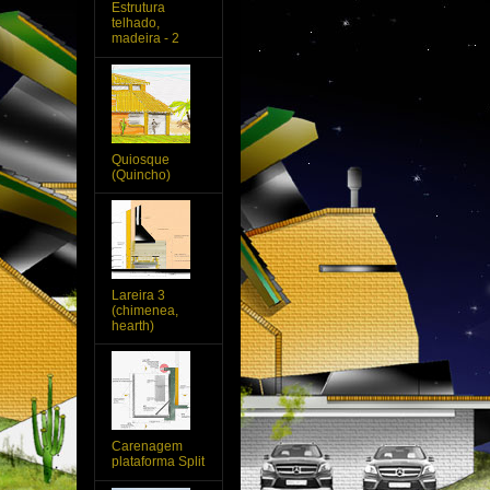
Estrutura
telhado,
madeira - 2
Quiosque
(Quincho)
Lareira 3
(chimenea,
hearth)
Carenagem
plataforma Split