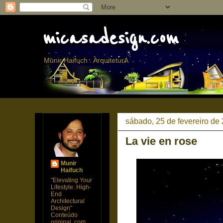
micasadesign.com
Munir Haifuch . ArquiteturA
sábado, 25 de fevereiro de
La vie en rose
Munir
Haifuch
"Elevating Your
Lifestyle: High-
End
Architectural
Design"
Conteúdo
original, com