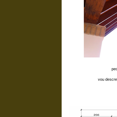
peq
vou descre