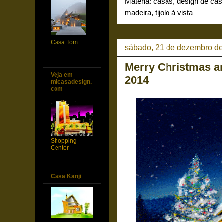
Matéria:
casas
,
design de ca
madeira
,
tijolo à vista
Casa Tom
sábado, 21 de dezembro d
Merry Christmas a
Veja em
2014
micasadesign.
com
Shopping
Center
Casa Kanji