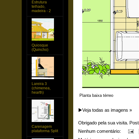
Estrutura
telhado,
madeira - 2
Quiosque
(Quincho)
Lareira 3
(chimenea,
hearth)
Planta baixa térreo
▶️Veja todas as imagens »
Obrigado pela sua visita. Pos
Carenagem
Nenhum comentário:
plataforma Split