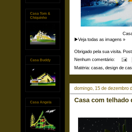
Casa Tom &
Chiquinho
Casa
▶️Veja todas as imagens »
Obrigado pela sua visita. Pos
Nenhum comentário:
Casa Buddy
Matéria:
casas
,
design de ca
domingo, 15 de dezembro 
Casa com telhado d
Casa Angela