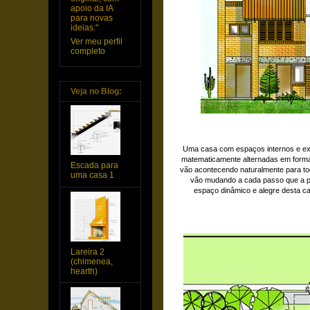
apoio da IA
para novas
ideias."
Ver meu perfil
completo
Veja no Blog:
Uma casa com espaços internos e ext
matematicamente alternadas em forma
Escada para
vão acontecendo naturalmente para to
uma casa 1
vão mudando a cada passo que a pe
espaço dinâmico e alegre desta ca
Lareira 2
(chimenea,
hearth)