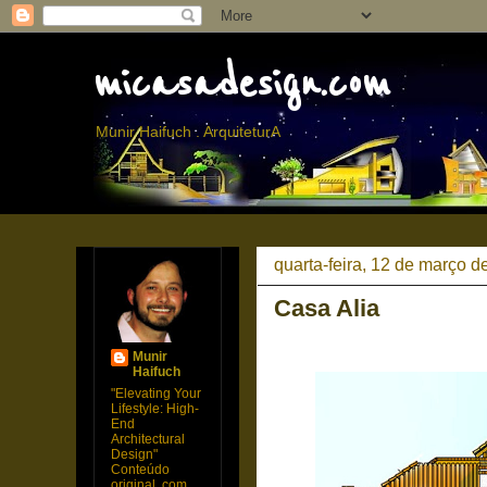
micasadesign.com
Munir Haifuch . ArquiteturA
quarta-feira, 12 de março d
Casa Alia
Munir
Haifuch
"Elevating Your
Lifestyle: High-
End
Architectural
Design"
Conteúdo
original, com