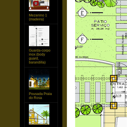
Mezanino 1
(madeira)
Guarda-corpo
inox (body
guard,
barandilla)
Pousada Praia
do Rosa