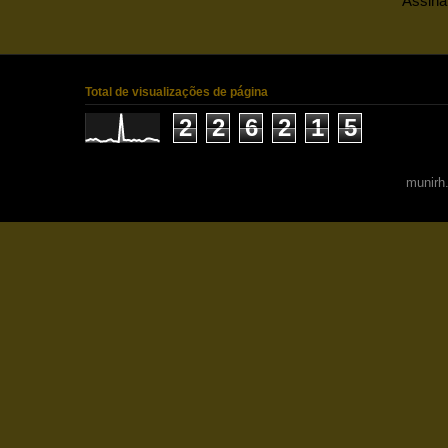
Assina
Total de visualizações de página
2
2
6
2
1
5
munirh.